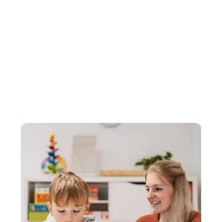
Myofunktionelle Störungen
Stottern
Poltern